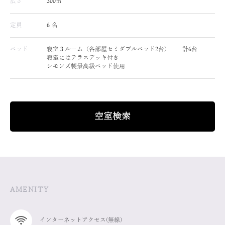
広さ
300㎡
定員
6 名
ベッド
寝室３ルーム（各部屋セミダブルベッド2台） 計6台
寝室にはテラスデッキ付き
シモンズ製最高級ベッド使用
空室検索
AMENITY
インターネットアクセス(無線)