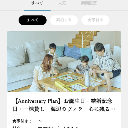
すべて
人気
期間限定
すべて
素泊まり
食事付き
【Anniversary Plan】お誕生日・結婚記念
日・一棟貸し 海辺のヴィラ 心に残る記
念日を
食事付き
:
〜