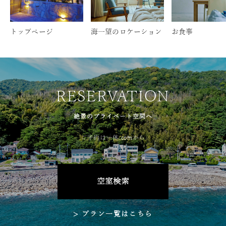
トップページ
海一望のロケーション
お食事
RESERVATION
絶景のプライベート空間へ
ご予約は一休.comから
空室検索
> プラン一覧はこちら