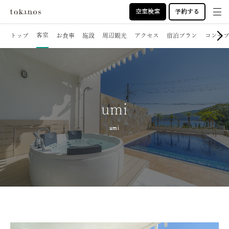
空室検索
予約する
客室
トップ
お食事
施設
周辺観光
アクセス
宿泊プラン
コンセ
umi
umi