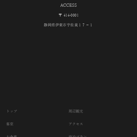
ACCESS
〒
414-0001
静岡県伊東市宇佐美１７−１
トップ
周辺観光
客室
アクセス